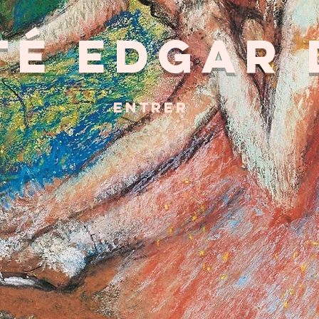
té Edgar 
entrer